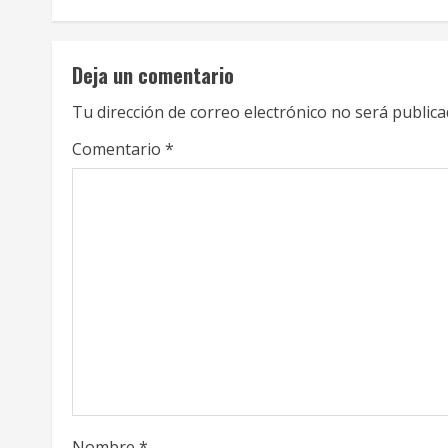
n
t
Deja un comentario
i
Tu dirección de correo electrónico no será publica
n
Comentario
*
u
e
R
e
a
d
i
Nombre
*