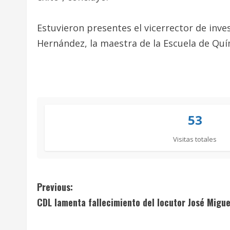
Estuvieron presentes el vicerrector de inve
Hernández, la maestra de la Escuela de Quí
53
Visitas totales
C
Previous:
CDL lamenta fallecimiento del locutor José Migu
o