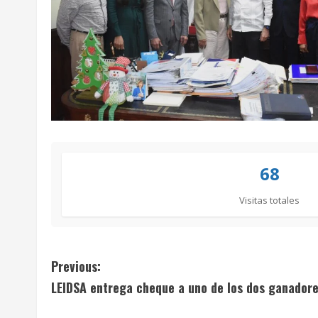
68
Visitas totales
C
Previous:
LEIDSA entrega cheque a uno de los dos ganadores
o