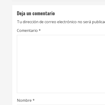
n
t
Deja un comentario
i
Tu dirección de correo electrónico no será publica
n
Comentario
*
u
e
R
e
a
d
i
Nombre
*