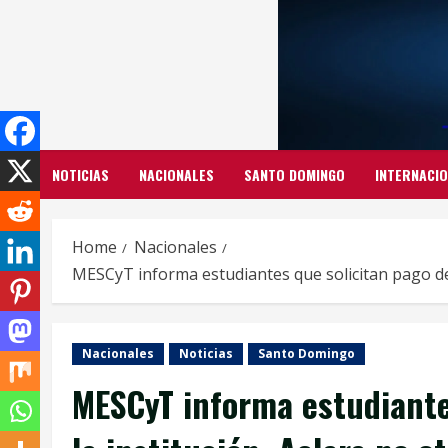
Skip
to
content
NOTICIAS
NACIONALES
SANTO DOMINGO
INTERNACI
Home
Nacionales
MESCyT informa estudiantes que solicitan pago de
Nacionales
Noticias
Santo Domingo
MESCyT informa estudiante