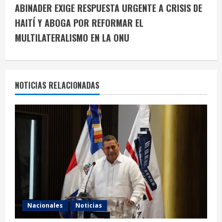
i
ABINADER EXIGE RESPUESTA URGENTE A CRISIS DE
HAITÍ Y ABOGA POR REFORMAR EL
n
MULTILATERALISMO EN LA ONU
u
e
NOTICIAS RELACIONADAS
R
e
a
d
i
n
Nacionales
Noticias
g