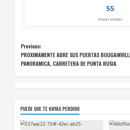
55
Visitas totales
C
Previous:
PROXIMAMENTE ABRE SUS PUERTAS BOUGAINVILLE
o
PANORAMICA, CARRETERA DE PUNTA RUSIA
n
t
i
n
PUEDE QUE TE HAYAS PERDIDO
u