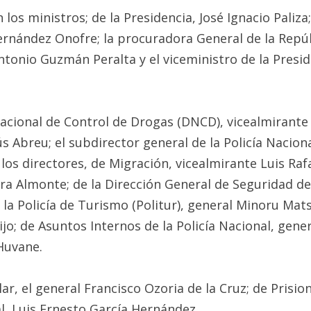
s ministros; de la Presidencia, José Ignacio Paliza; d
ernández Onofre; la procuradora General de la Repúbl
ntonio Guzmán Peralta y el viceministro de la Presid
Nacional de Control de Drogas (DNCD), vicealmirante
s Abreu; el subdirector general de la Policía Nacion
 los directores, de Migración, vicealmirante Luis Rafa
rera Almonte; de la Dirección General de Seguridad d
 la Policía de Turismo (Politur), general Minoru Ma
ijo; de Asuntos Internos de la Policía Nacional, gen
Huvane.
lar, el general Francisco Ozoria de la Cruz; de Prisi
l, Luis Ernesto García Hernández.