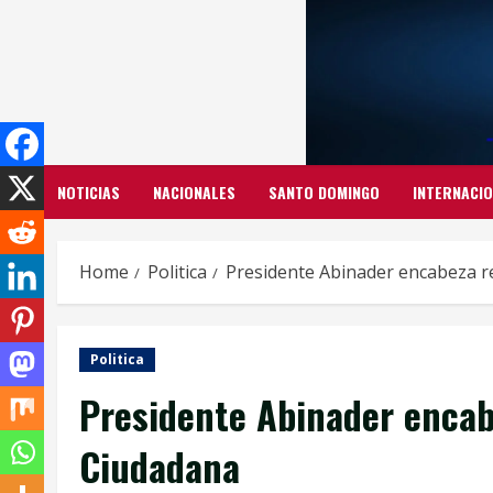
Skip
to
content
NOTICIAS
NACIONALES
SANTO DOMINGO
INTERNACI
Home
Politica
Presidente Abinader encabeza r
Politica
Presidente Abinader encab
Ciudadana