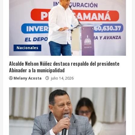
e
a
d
i
Nacionales
n
g
Alcalde Nelson Núñez destaca respaldo del presidente
Abinader a la municipalidad
Melany Acosta
julio 14, 2026